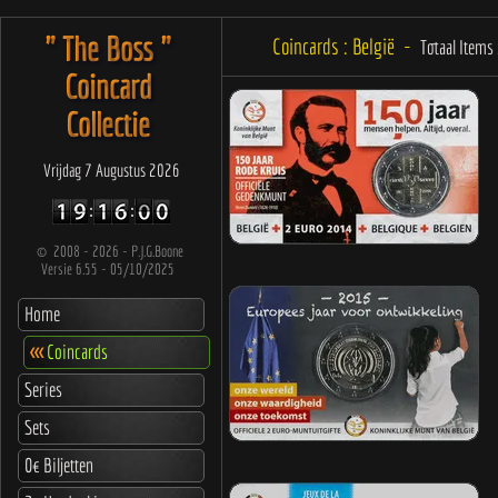
" The Boss "
Coincards : België -
Totaal Items 
Coincard
Collectie
Vrijdag 7 Augustus 2026
©
2008 - 2026 - P.J.G.Boone
Versie 6.55 - 05/10/2025
Home
<<<
Coincards
Series
Sets
0€ Biljetten