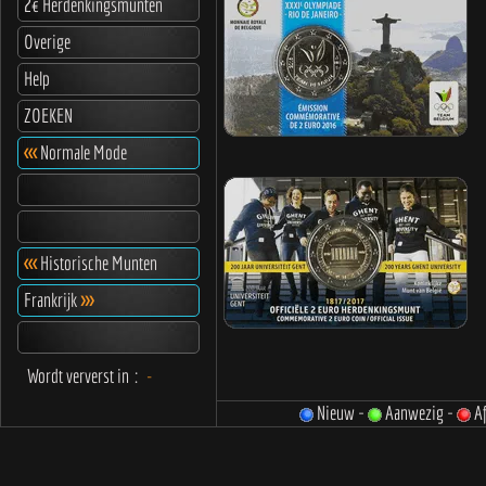
2€ Herdenkingsmunten
Overige
Help
ZOEKEN
<<<
Normale Mode
<<<
Historische Munten
Frankrijk
>>>
Wordt ververst in
:
-
Nieuw -
Aanwezig -
Af