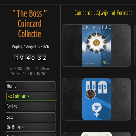
" The Boss "
Coincards : Afwijkend Formaat
Coincard
Collectie
Vrijdag 7 Augustus 2026
©
2008 - 2026 - P.J.G.Boone
Versie 6.55 - 05/10/2025
Home
<<<
Coincards
Series
Sets
0€ Biljetten