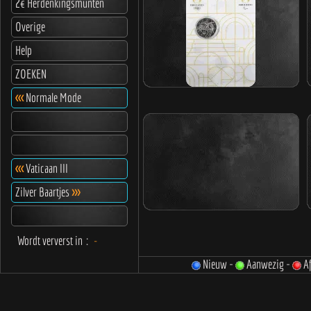
2€ Herdenkingsmunten
Overige
Help
ZOEKEN
<<<
Normale Mode
<<<
Vaticaan III
Zilver Baartjes
>>>
Wordt ververst in
:
-
Nieuw -
Aanwezig -
Af