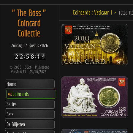
" The Boss "
Coincards : Vaticaan I -
Totaal It
Coincard
Collectie
Zondag 9 Augustus 2026
©
2008 - 2026 - P.J.G.Boone
Versie 6.55 - 05/10/2025
Home
<<<
Coincards
Series
Sets
0€ Biljetten