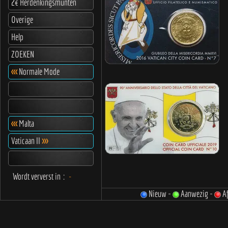
2€ Herdenkingsmunten
Overige
Help
ZOEKEN
<<<
Normale Mode
<<<
Malta
Vaticaan II
>>>
Wordt ververst in
:
-
Nieuw -
Aanwezig -
Af