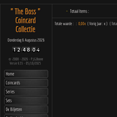
" The Boss "
-
Totaal Items :
Coincard
Collectie
Donderdag 6 Augustus 2026
©
2008 - 2026 - P.J.G.Boone
Versie 6.55 - 05/10/2025
Home
Coincards
Series
Sets
0€ Biljetten