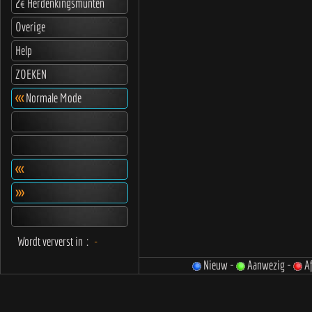
2€ Herdenkingsmunten
Overige
Help
ZOEKEN
<<<
Normale Mode
<<<
>>>
Wordt ververst in
:
-
Nieuw -
Aanwezig -
Af