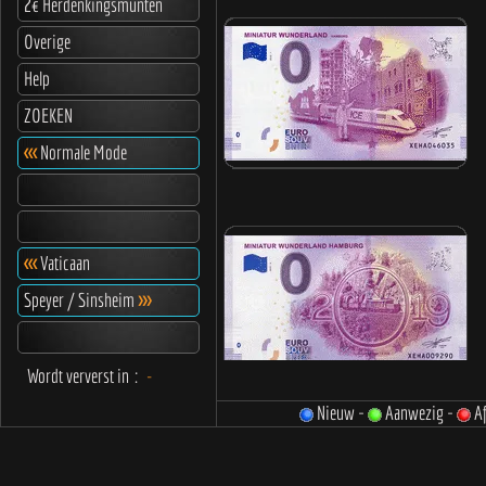
2€ Herdenkingsmunten
Overige
Help
ZOEKEN
<<<
Normale Mode
<<<
Vaticaan
Speyer / Sinsheim
>>>
Wordt ververst in
:
-
Nieuw -
Aanwezig -
Af