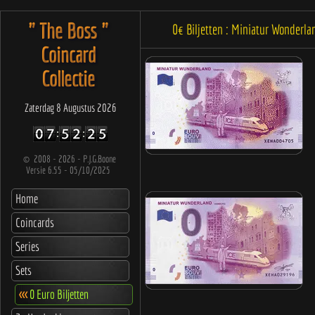
" The Boss "
0€ Biljetten : Miniatur Wonder
Coincard
Collectie
Zaterdag 8 Augustus 2026
©
2008 - 2026 - P.J.G.Boone
Versie 6.55 - 05/10/2025
Home
Coincards
Series
Sets
<<<
0 Euro Biljetten