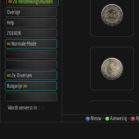
<<<
2€ Herdenkingsmunten
Overige
Help
ZOEKEN
<<<
Normale Mode
<<<
2€ Diversen
Bulgarije
>>>
Wordt ververst in
:
-
Nieuw -
Aanwezig -
Af