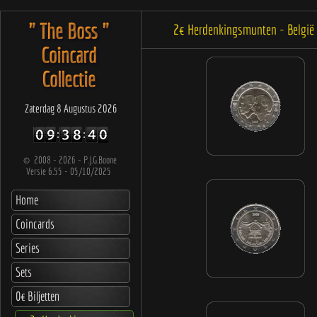
" The Boss "
2€ Herdenkingsmunten - Belgi
Coincard
Collectie
Zaterdag 8 Augustus 2026
©
2008 - 2026 - P.J.G.Boone
Versie 6.55 - 05/10/2025
Home
Coincards
Series
Sets
0€ Biljetten