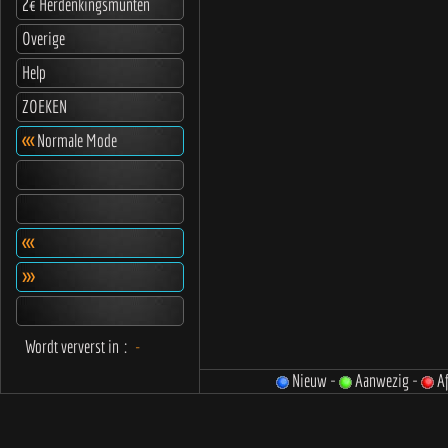
2€ Herdenkingsmunten
Overige
Help
ZOEKEN
<<<
Normale Mode
<<<
>>>
Wordt ververst in
:
-
Nieuw -
Aanwezig -
Af