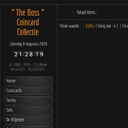
" The Boss "
-
Totaal Items :
Coincard
Collectie
Zaterdag 8 Augustus 2026
©
2008 - 2026 - P.J.G.Boone
Versie 6.55 - 05/10/2025
Home
Coincards
Series
Sets
0€ Biljetten