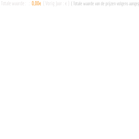
Totale waarde :
:
0,00€
( Vorig Jaar : € )
( Totale waarde van de prijzen volgens aangeg