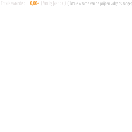
Totale waarde :
:
0,00€
( Vorig Jaar : € )
( Totale waarde van de prijzen volgens aangeg