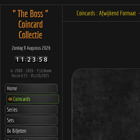
" The Boss "
Coincards : Afwijkend Formaat 
Coincard
Collectie
Zondag 9 Augustus 2026
©
2008 - 2026 - P.J.G.Boone
Versie 6.55 - 05/10/2025
Home
<<<
Coincards
Series
Sets
0€ Biljetten