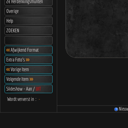
2€ Herdenkingsmunten
Overige
Help
ZOEKEN
<<<
Afwijkend Format
Extra Foto's
>>>
<<<
Vorige Item
Volgende Item
>>>
Slideshow - Aan /
UIT
Wordt ververst in
:
-
Nieu