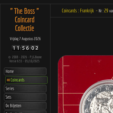
" The Boss "
Coincards : Frankrijk -
29
Nr :
va
Coincard
Collectie
Vrijdag 7 Augustus 2026
©
2008 - 2026 - P.J.G.Boone
Versie 6.55 - 05/10/2025
Home
<<<
Coincards
Series
Sets
0€ Biljetten