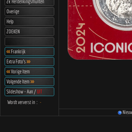
2€ Herdenkingsmunten
Overige
Help
ZOEKEN
<<<
Frankrijk
Extra Foto's
>>>
<<<
Vorige Item
Volgende Item
>>>
Slideshow - Aan /
UIT
Wordt ververst in
:
-
Nieu