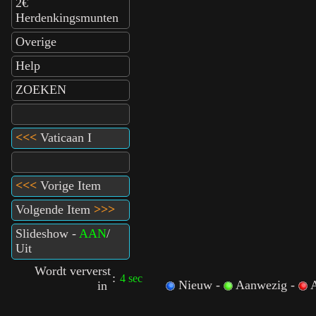
2€
Herdenkingsmunten
Overige
Help
ZOEKEN
<<<
Vaticaan I
<<<
Vorige Item
Volgende Item
>>>
Slideshow -
AAN
/
Uit
Wordt ververst
:
3 sec
Nieuw -
Aanwezig -
A
in