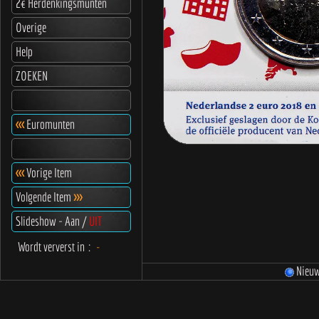
2€ Herdenkingsmunten
Overige
Help
ZOEKEN
<<<
Euromunten
<<<
Vorige Item
Volgende Item
>>>
Slideshow - Aan /
UIT
Wordt ververst in
:
-
Nieu