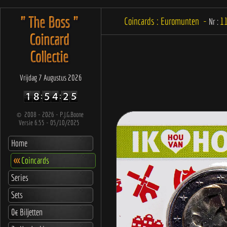
" The Boss "
Coincards : Euromunten -
1
Nr :
Coincard
Collectie
Vrijdag 7 Augustus 2026
©
2008 - 2026 - P.J.G.Boone
Versie 6.55 - 05/10/2025
Home
<<<
Coincards
Series
Sets
0€ Biljetten