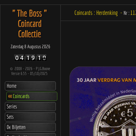
" The Boss "
Coincards : Herdenking -
11
Nr :
Coincard
Collectie
Zaterdag 8 Augustus 2026
©
2008 - 2026 - P.J.G.Boone
Versie 6.55 - 05/10/2025
Home
<<<
Coincards
Series
Sets
0€ Biljetten