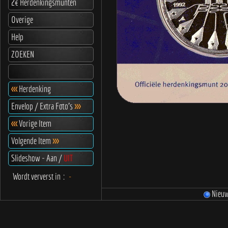
2€ Herdenkingsmunten
Overige
Help
ZOEKEN
<<<
Herdenking
Envelop / Extra Foto's
>>>
<<<
Vorige Item
Volgende Item
>>>
Slideshow - Aan /
UIT
Wordt ververst in
:
-
Nieu