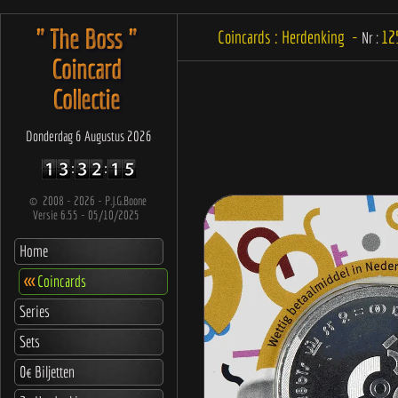
" The Boss "
Coincards : Herdenking -
12
Nr :
Coincard
Collectie
Donderdag 6 Augustus 2026
©
2008 - 2026 - P.J.G.Boone
Versie 6.55 - 05/10/2025
Home
<<<
Coincards
Series
Sets
0€ Biljetten