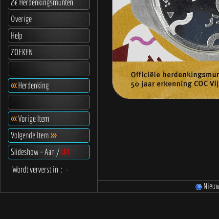
2€ Herdenkingsmunten
Overige
Help
ZOEKEN
<<<
Herdenking
<<<
Vorige Item
Volgende Item
>>>
Slideshow - Aan /
UIT
Wordt ververst in
:
-
Nieu