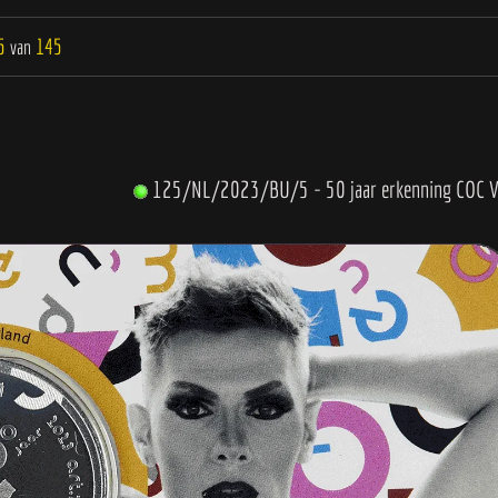
5
145
van