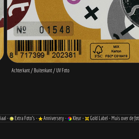
iaal -
Extra Foto's -
Anniversery -
Kleur -
Gold Label - Muis over de fo