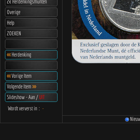
2€ Herdenkingsmunten
Overige
Help
ZOEKEN
<<<
Herdenking
<<<
Vorige Item
Volgende Item
>>>
Slideshow - Aan /
UIT
Wordt ververst in
:
-
Nieu