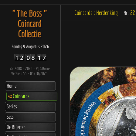
" The Boss "
Coincards : Herdenking -
22
Nr :
Coincard
Collectie
Zondag 9 Augustus 2026
©
2008 - 2026 - P.J.G.Boone
Versie 6.55 - 05/10/2025
Home
<<<
Coincards
Series
Sets
0€ Biljetten