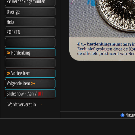
2€ Herdenkingsmunten
Overige
Help
ZOEKEN
<<<
Herdenking
<<<
Vorige Item
Volgende Item
>>>
Slideshow - Aan /
UIT
Wordt ververst in
:
-
Nieu