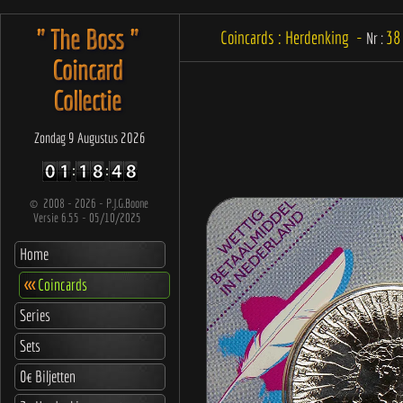
" The Boss "
Coincards : Herdenking -
38
Nr :
Coincard
Collectie
Zondag 9 Augustus 2026
©
2008 - 2026 - P.J.G.Boone
Versie 6.55 - 05/10/2025
Home
<<<
Coincards
Series
Sets
0€ Biljetten