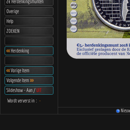
2€ Herdenkingsmunten
Overige
Help
ZOEKEN
<<<
Herdenking
<<<
Vorige Item
Volgende Item
>>>
Slideshow - Aan /
UIT
Wordt ververst in
:
-
Nieu