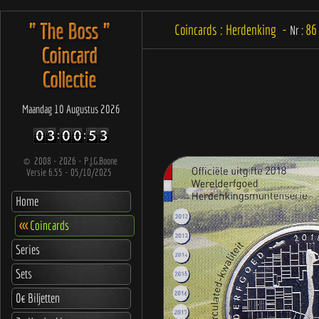
" The Boss "
Coincards : Herdenking -
86
Nr :
Coincard
Collectie
Maandag 10 Augustus 2026
©
2008 - 2026 - P.J.G.Boone
Versie 6.55 - 05/10/2025
Home
<<<
Coincards
Series
Sets
0€ Biljetten