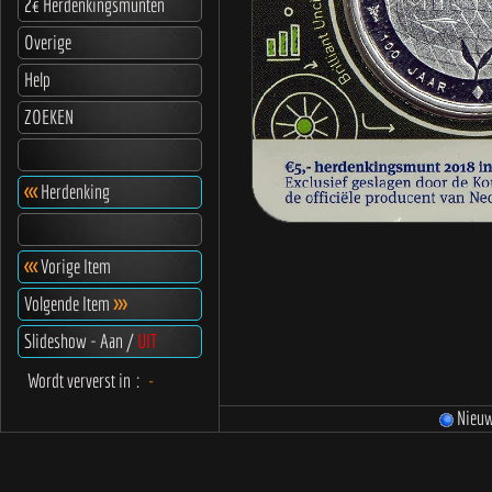
2€ Herdenkingsmunten
Overige
Help
ZOEKEN
<<<
Herdenking
<<<
Vorige Item
Volgende Item
>>>
Slideshow - Aan /
UIT
Wordt ververst in
:
-
Nieu