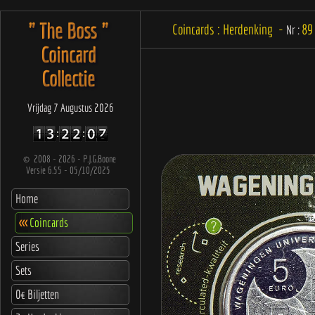
" The Boss "
Coincards : Herdenking -
89
Nr :
Coincard
Collectie
Vrijdag 7 Augustus 2026
©
2008 - 2026 - P.J.G.Boone
Versie 6.55 - 05/10/2025
Home
<<<
Coincards
Series
Sets
0€ Biljetten