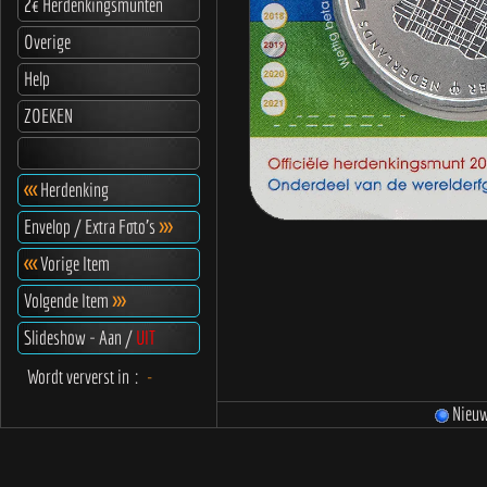
2€ Herdenkingsmunten
Overige
Help
ZOEKEN
<<<
Herdenking
Envelop / Extra Foto's
>>>
<<<
Vorige Item
Volgende Item
>>>
Slideshow - Aan /
UIT
Wordt ververst in
:
-
Nieu