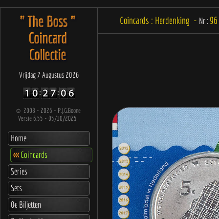
" The Boss "
Coincards : Herdenking -
96
Nr :
Coincard
Collectie
Vrijdag 7 Augustus 2026
©
2008 - 2026 - P.J.G.Boone
Versie 6.55 - 05/10/2025
Home
<<<
Coincards
Series
Sets
0€ Biljetten