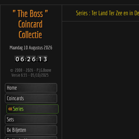
" The Boss "
Series : Ter Land Ter Zee en in 
Coincard
Collectie
Maandag 10 Augustus 2026
©
2008 - 2026 - P.J.G.Boone
Versie 6.55 - 05/10/2025
Home
Coincards
<<<
Series
Sets
0€ Biljetten