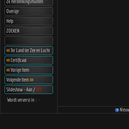
2€ Herdenkingsmunten
Overige
Help
ZOEKEN
<<<
Ter Land ter Zee en Lucht
<<<
Certificaat
<<<
Vorige Item
Volgende Item
>>>
Slideshow - Aan /
UIT
Wordt ververst in
:
-
Nieu