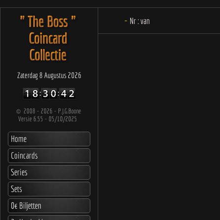
" The Boss "
-
Nr :
van
Coincard
Collectie
Zaterdag 8 Augustus 2026
©
2008 - 2026 - P.J.G.Boone
Versie 6.55 - 05/10/2025
Home
Coincards
Series
Sets
0€ Biljetten