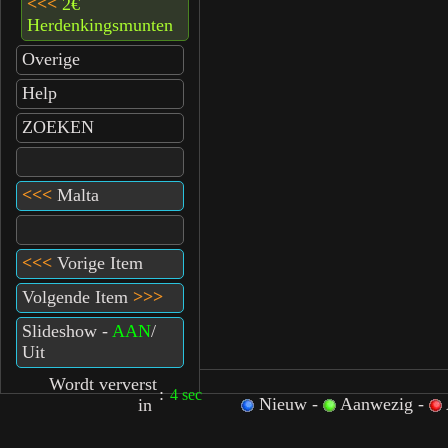
<<<
2€
Herdenkingsmunten
Overige
Help
ZOEKEN
<<<
Malta
<<<
Vorige Item
Volgende Item
>>>
Slideshow -
AAN
/
Uit
Wordt ververst
:
3 sec
Nieuw -
Aanwezig -
in