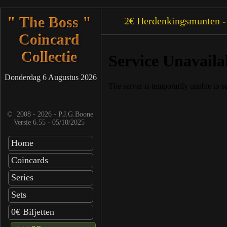
" The Boss "
2€ Herdenkingsmunten -
Coincard
Collectie
Donderdag 6 Augustus 2026
©
2008 - 2026 - P.J.G.Boone
Versie 6.55 - 05/10/2025
Home
Coincards
Series
Sets
0€ Biljetten