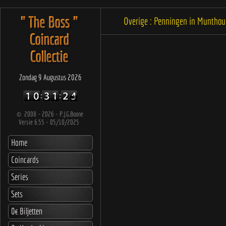
" The Boss "
Overige : Penningen in Muntho
Coincard
Collectie
Zondag 9 Augustus 2026
©
2008 - 2026 - P.J.G.Boone
Versie 6.55 - 05/10/2025
Home
Coincards
Series
Sets
0€ Biljetten