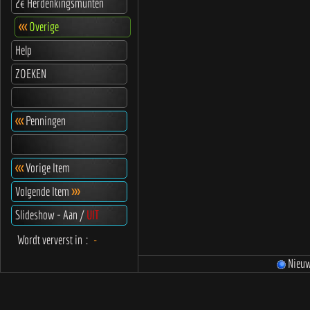
2€ Herdenkingsmunten
<<<
Overige
Help
ZOEKEN
<<<
Penningen
<<<
Vorige Item
Volgende Item
>>>
Slideshow - Aan /
UIT
Wordt ververst in
:
-
Nieu