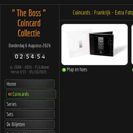
" The Boss "
Coincards : Frankrijk - Extra Fot
Coincard
Collectie
Donderdag 6 Augustus 2026
©
2008 - 2026 - P.J.G.Boone
Versie 6.55 - 05/10/2025
Home
<<<
Coincards
Series
Sets
0€ Biljetten