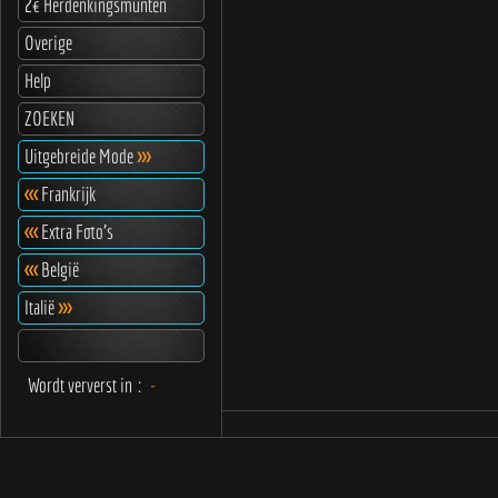
2€ Herdenkingsmunten
Overige
Help
ZOEKEN
Uitgebreide Mode
>>>
<<<
Frankrijk
<<<
Extra Foto's
<<<
België
Italië
>>>
Wordt ververst in
:
-