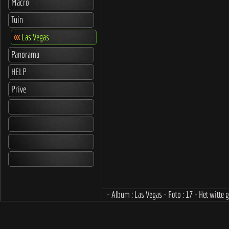
Macro
Tuin
<<<
Las Vegas
Panorama
HELP
Prive
- Album : Las Vegas - Foto : 17 - Het witte ge