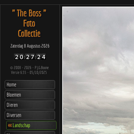
" The Boss "
Foto
Collectie
Zaterdag 8 Augustus 2026
©
2008 - 2026 - P.J.G.Boone
Versie 6.55 - 05/10/2025
Home
Bloemen
Dieren
Diversen
<<<
Landschap