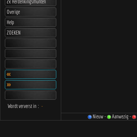
2€ Herdenkingsmunten
Overige
Help
ZOEKEN
<<<
>>>
Wordt ververst in
:
-
Nieuw -
Aanwezig -