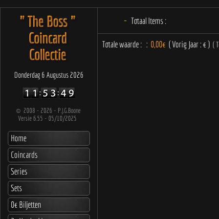
" The Boss "
-
Totaal Items :
Coincard
Collectie
Donderdag 6 Augustus 2026
©
2008 - 2026 - P.J.G.Boone
Versie 6.55 - 05/10/2025
Home
Coincards
Series
Sets
0€ Biljetten