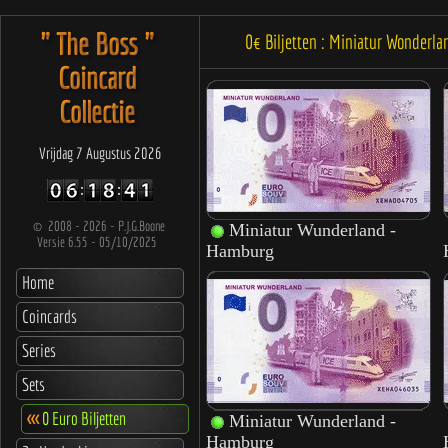
" The Boss "
0€ Biljetten : Miniatur Wonder
Coincard
Collectie
Vrijdag 7 Augustus 2026
©
2008 - 2026 - P.J.G.Boone
Versie 6.55 - 05/10/2025
Home
Coincards
Series
Sets
<<<
0 Euro Biljetten