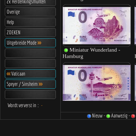
2€ Herdenkingsmunten
Overige
Help
ZOEKEN
Uitgebreide Mode
>>>
<<<
Vaticaan
Speyer / Sinsheim
>>>
Wordt ververst in
:
-
Nieuw -
Aanwezig -