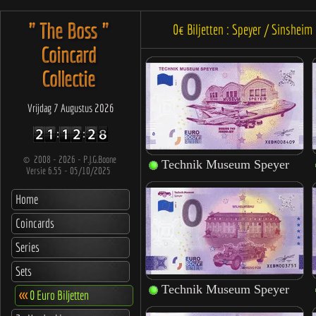
" The Boss "
0€ Biljetten : Speyer / Sinshei
Coincard
Collectie
Vrijdag 7 Augustus 2026
©
2008 - 2026 - P.J.G.Boone
Versie 6.55 - 05/10/2025
Home
Coincards
Series
Sets
<<<
0 Euro Biljetten