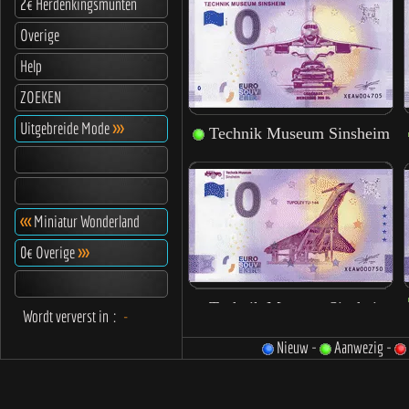
2€ Herdenkingsmunten
Overige
Help
ZOEKEN
Uitgebreide Mode
>>>
<<<
Miniatur Wonderland
0€ Overige
>>>
Wordt ververst in
:
-
Nieuw -
Aanwezig -